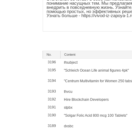
понимание насущных тем. Мы предлагаем
внедрить в повседневную жизнь. Узнайте,
помощью простых, но эффективных реше
Узнать больше - https://vivod-iz-zapoya-1.r
No.
Content
3196
#subject
3195
"Schleich Ocean Life animal figures 4pk"
3194
"Centrum Multivitamin for Women 250 tabs
3193
thvcu
3192
Hire Blockchain Developers
3191
stpbx
3190
"Solgar Folic Acid 800 mcg 100 Tablets"
3189
dxsbc