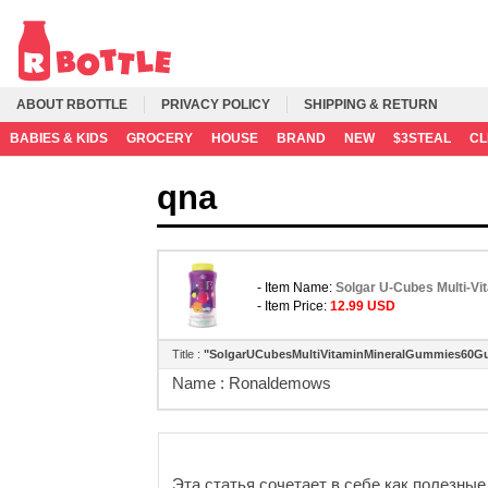
ABOUT RBOTTLE
PRIVACY POLICY
SHIPPING & RETURN
BABIES & KIDS
GROCERY
HOUSE
BRAND
NEW
$3STEAL
C
qna
- Item Name:
Solgar U-Cubes Multi-V
- Item Price:
12.99 USD
Title :
"SolgarUCubesMultiVitaminMineralGummies60G
Name :
Ronaldemows
Эта статья сочетает в себе как полезные