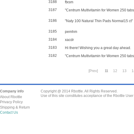
3188
ftxsm
3187
"Centrum Multivitamin for Women 250 tabs
3186
"Naty 100 Natural Thin Pads Normal15 ct"
3185
pemhm
3184
xacdr
3183
Hi there! Wishing you a great day ahead.
3182
"Centrum Multivitamin for Women 250 tabs
[Prev]
11
12
13
1
Company info
Copyright @ 2014 Rbottle. All Rights Reserved.
Use of this site constitutes acceptance of the Rbottle Use
About Rbottle
Privacy Policy
Shipping & Return
Contact Us